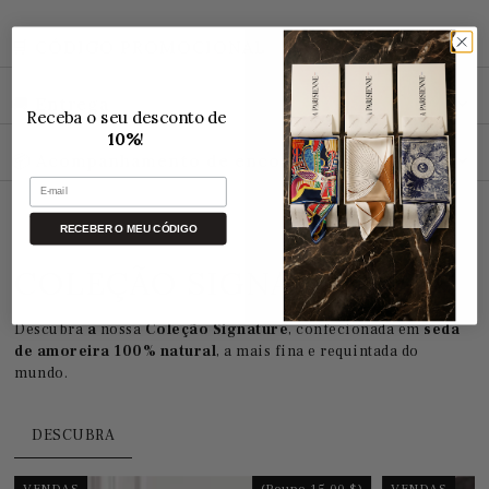
🛒 CÓDIGO PROMOCIONAL
🚚 Entrega
Receba o seu desconto de
10%
!
📦 Acompanhamento de encomendas
E-mail
RECEBER O MEU CÓDIGO
COLEÇÃO SIGNATURE
Descubra
a
nossa
Coleção Signature
, confecionada em
seda
de amoreira 100% natural
, a mais fina e requintada do
mundo.
DESCUBRA