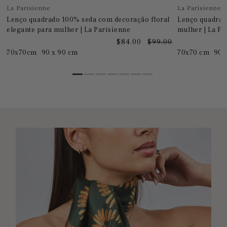
La Parisienne
La Parisienne
Lenço quadrado 100% seda com decoração floral
Lenço quadrad
elegante para mulher | La Parisienne
mulher | La Pa
0
$84.00
$99.00
70x70cm
90 x 90 cm
70x70 cm
90 