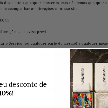
do deste site a qualquer momento, mas não temos qualquer ob
ade acompanhar as alterações ao nosso site.
REÇOS
alterações sem aviso prévio.
rar o Serviço (ou qualquer parte do mesmo) a qualquer mome
te terceiros por qualquer alteração de preço, nem por qual
vel)
eu desconto de
os estejam disponíveis apenas online através do site. As qu
tritamente sujeita à nossa Política de Devoluções.
10%
!
m a maior precisão possível as cores e imagens dos produto
crã do seu computador. Reservamo-nos o direito, mas não temo