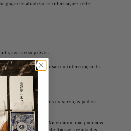
rigação de atualizar as informações nele
nto, sem aviso prévio.
quer modificação, suspensão ou interrupção do
antidades destes produtos ou serviços podem
s apresentados na loja. No entanto, não podemos
s qualquer obrigação, de limitar a venda dos