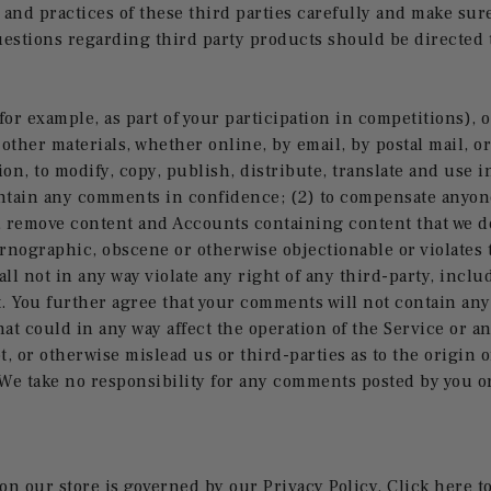
es and practices of these third parties carefully and make s
uestions regarding third party products should be directed
(for example, as part of your participation in competitions), 
 other materials, whether online, by email, by postal mail, o
ction, to modify, copy, publish, distribute, translate and us
intain any comments in confidence; (2) to compensate anyon
, remove content and Accounts containing content that we de
ornographic, obscene or otherwise objectionable or violates t
l not in any way violate any right of any third-party, inclu
t. You further agree that your comments will not contain any
t could in any way affect the operation of the Service or any
, or otherwise mislead us or third-parties as to the origin
We take no responsibility for any comments posted by you or
n our store is governed by our Privacy Policy. Click here to