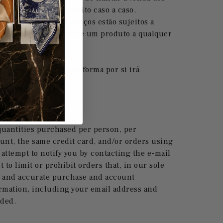
s a exercer este direito caso a caso.
ões de produtos e preços estão sujeitos a
 descontinuar a venda de um produto a qualquer
s ou obtidos de outra forma por si irá
 quantities purchased per person, per
unt, the same credit card, and/or orders using
attempt to notify you by contacting the e-mail
to limit or prohibit orders that, in our sole
te and accurate purchase and account
ormation, including your email address and
eded.