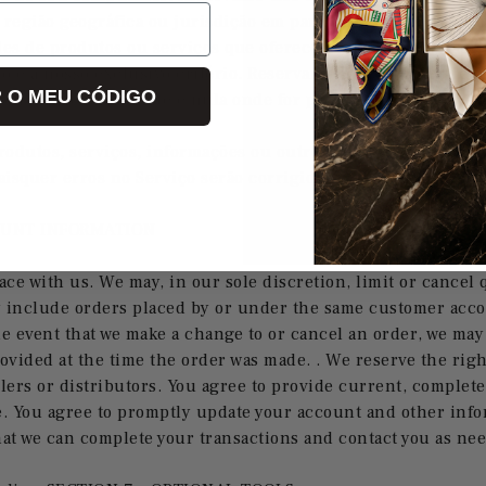
região geográfica ou jurisdição em particular. Autorizamo-no
des de produtos ou serviços que oferecemos. Todas as descriç
o e a nosso exclusivo critério. Reservamo-nos o direito de
 O MEU CÓDIGO
u serviço neste site é nula onde for proibida por lei.
odutos, serviços, informações ou outros materiais adquirido
isquer erros no Serviço serão corrigidos.
OUNT INFORMATION
ace with us. We may, in our sole discretion, limit or cancel
y include orders placed by or under the same customer acco
e event that we make a change to or cancel an order, we may 
ided at the time the order was made. . We reserve the right 
llers or distributors. You agree to provide current, comple
e. You agree to promptly update your account and other inf
hat we can complete your transactions and contact you as ne