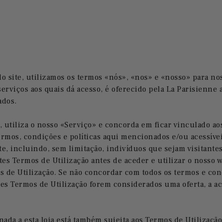
 do site, utilizamos os termos «nós», «nos» e «nosso» para n
erviços aos quais dá acesso, é oferecido pela
La Parisienne
a
ados.
ós, utiliza o nosso «Serviço» e concorda em ficar vinculado 
ermos, condições e políticas aqui mencionados e/ou acessívei
ite, incluindo, sem limitação, indivíduos que sejam visitante
s Termos de Utilização antes de aceder e utilizar o nosso w
os de Utilização. Se não concordar com todos os termos e co
tes Termos de Utilização forem considerados uma oferta, a ac
ada a esta loja está também sujeita aos Termos de Utilização