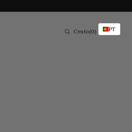
PT
Cesto
(
0
)