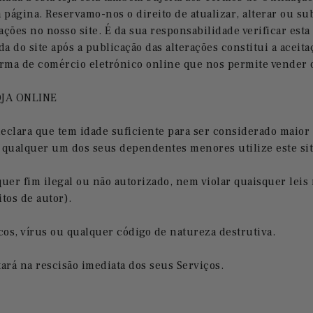
página. Reservamo-nos o direito de atualizar, alterar ou su
rações no nosso site. É da sua responsabilidade verificar est
a do site após a publicação das alterações constitui a aceita
orma de comércio eletrónico online que nos permite vender o
OJA ONLINE
eclara que tem idade suficiente para ser considerado maior 
qualquer um dos seus dependentes menores utilize este sit
uer fim ilegal ou não autorizado, nem violar quaisquer leis n
itos de autor).
os, vírus ou qualquer código de natureza destrutiva.
rá na rescisão imediata dos seus Serviços.