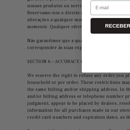
E-mail
nossos produtos ou serviços a qualquer pessoa, 
Reservamo-nos o direito de limitar as quantida
alterações a qualquer momento, sem aviso prévi
RECEBER
momento. Qualquer oferta de qualquer produto o
Não garantimos que a qualidade de quaisquer pr
corresponder às suas expectativas, nem que qua
SECTION 6 – ACCURACY OF BILLING AND ACC
We reserve the right to refuse any order you pl
household or per order. These restrictions ma
the same billing and/or shipping address. In th
and/or billing address or telephone number prov
judgment, appear to be placed by dealers, rese
information for all purchases made in our stor
credit card numbers and expiration dates, so t