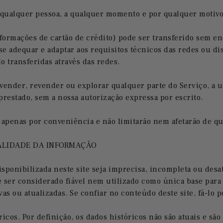
 qualquer pessoa, a qualquer momento e por qualquer motivo
mações de cartão de crédito) pode ser transferido sem encr
 se adequar e adaptar aos requisitos técnicos das redes ou di
 transferidas através das redes.
vender, revender ou explorar qualquer parte do Serviço, a u
 prestado, sem a nossa autorização expressa por escrito.
s apenas por conveniência e não limitarão nem afetarão de q
UALIDADE DA INFORMAÇÃO
ponibilizada neste site seja imprecisa, incompleta ou desat
ve ser considerado fiável nem utilizado como única base para
s ou atualizadas. Se confiar no conteúdo deste site, fá-lo p
icos. Por definição, os dados históricos não são atuais e são