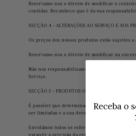
Reservamo-nos o direito de modificar o conteú
contidas. Reconhece que é da sua responsabilid
SECÇÃO 4 – ALTERAÇÕES AO SERVIÇO E AOS P
Os preços dos nossos produtos estão sujeitos a 
Reservamo-nos o direito de modificar ou encer
Não nos responsabilizamos perante si ou peran
Serviço.
SECÇÃO 5 – PRODUTOS OU SERVIÇOS (se aplicá
Receba o s
É possível que determinados produtos ou serviç
ser limitadas e a sua devolução ou troca está es
Envidámos todos os esforços para apresentar co
garantir a precisão da exibição das cores no e