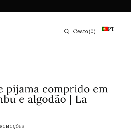
PT
Cesto
(
0
)
e pijama comprido em
bu e algodão | La
PROMOÇÕES