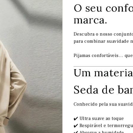
O seu confo
marca.
Descubra o nosso conjunt
para combinar suavidade na
Pijamas confortáveis… que
Um material
Seda de b
Conhecido pela sua suavid
✔️ Ultra suave ao toque
✔️ Respirável e termorreg
✔️ Absorve a humidade