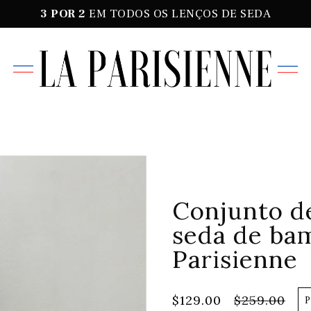
3 POR
2
EM TODOS OS LENÇOS DE SEDA
Conjunto d
seda de bam
Parisienne
$129.00
$259.00