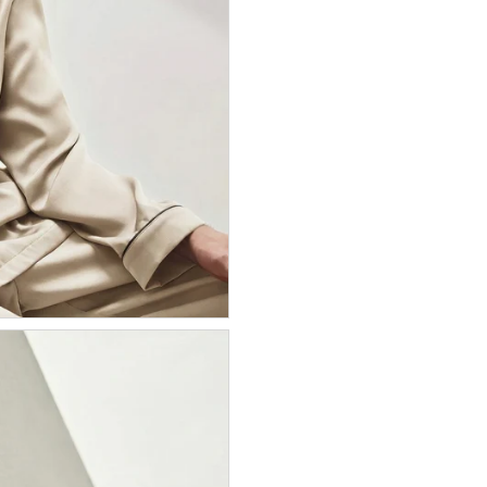
 vos
-10%
de
on Offert !