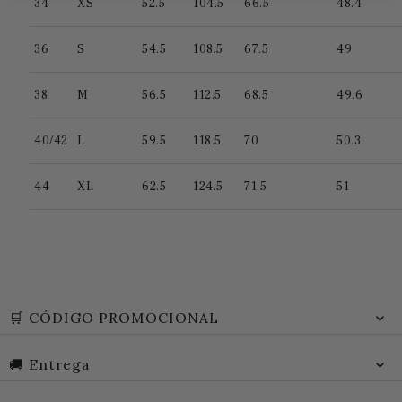
34
XS
52.5
104.5
66.5
48.4
36
S
54.5
108.5
67.5
49
38
M
56.5
112.5
68.5
49.6
40/42
L
59.5
118.5
70
50.3
44
XL
62.5
124.5
71.5
51
🛒 CÓDIGO PROMOCIONAL
🚚 Entrega