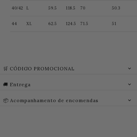
40/42
L
59.5
118.5
70
50.3
44
XL
62.5
124.5
71.5
51
🛒 CÓDIGO PROMOCIONAL
🚚 Entrega
📦 Acompanhamento de encomendas