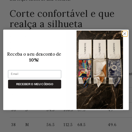
Corte confortável e que
realça a silhueta
Camisa de manga comprida com botões
Calças com cintura elástica e corte solto
Total liberdade de movimentos
Receba o seu desconto de
Ideal para noites aconchegantes
10%
!
E-mail
Comprimen
PT
Tamanho
Ombro
Busto
Comprimento
da manga
RECEBER O MEU CÓDIGO
34
XS
52.5
104.5
66.5
48.4
36
S
54.5
108.5
67.5
49
38
M
56.5
112.5
68.5
49.6