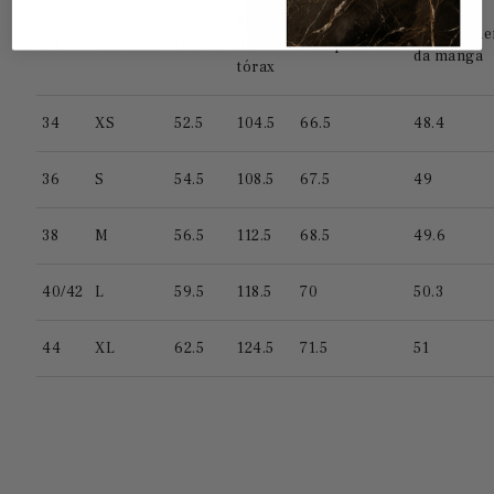
Medida
Comprime
PT
Tamanho
Ombro
do
Comprimento
da manga
tórax
34
XS
52.5
104.5
66.5
48.4
36
S
54.5
108.5
67.5
49
38
M
56.5
112.5
68.5
49.6
40/42
L
59.5
118.5
70
50.3
44
XL
62.5
124.5
71.5
51