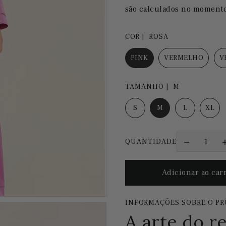
são calculados no moment
COR |
ROSA
PINK
VERMELHO
V
TAMANHO |
M
S
M
L
XL
QUANTIDADE
INFORMAÇÕES SOBRE O P
A arte do r