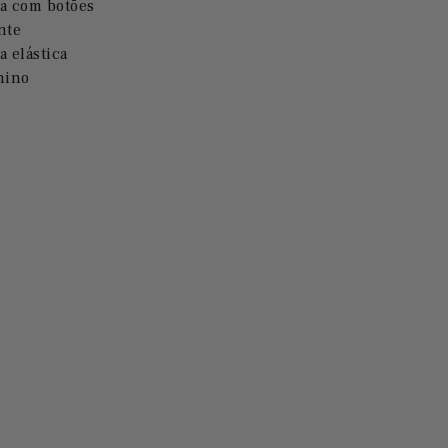
a com botões
nte
a elástica
nino