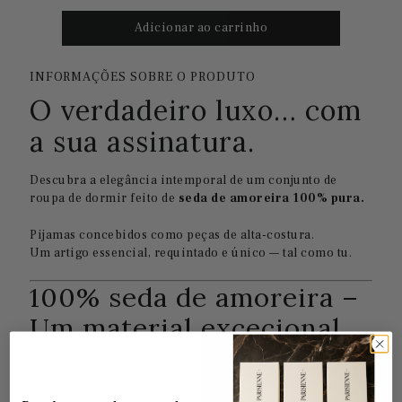
INFORMAÇÕES SOBRE O PRODUTO
O verdadeiro luxo… com
a sua assinatura.
Descubra a elegância intemporal de um conjunto de
roupa de dormir feito de
seda de amoreira 100% pura.
Pijamas concebidos como peças de alta-costura.
Um artigo essencial, requintado e único — tal como tu.
100% seda de amoreira –
Um material excecional
A seda de amoreira é conhecida por: